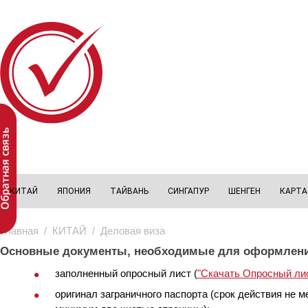
Перейти к основному содержанию
КИТАЙ
ЯПОНИЯ
ТАЙВАНЬ
СИНГАПУР
ШЕНГЕН
КАРТА
Главная
/
КИТАЙ
/ Деловая виза
Основные документы, необходимые для оформлени
заполненный опросный лист (
"Скачать Опросный ли
оригинал заграничного паспорта (срок действия не 