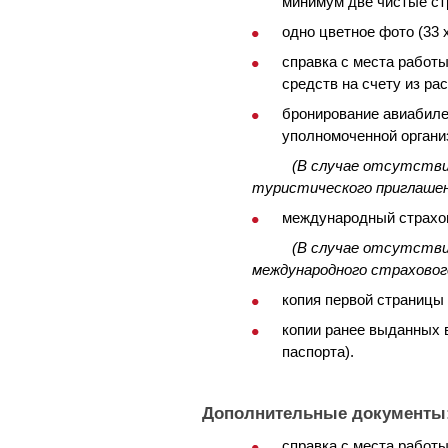
минимум две чистые ст
одно цветное фото (33 
справка с места работы
средств на счету из рас
бронирование авиабилет
уполномоченной органи
(В случае отсутстви
туристического приглашени
международный страхов
(В случае отсутстви
международного страхового 
копия первой страницы 
копии ранее выданных 
паспорта).
Дополнительные документы
справка с места работы