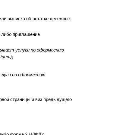
 или выписка об остатке денежных
, либо приглашение
зывает услуги по оформлению
/чел.)
;
слуги по оформлению
ервой страницы и виз предыдущего
 либо форма 2 НДФЛ);