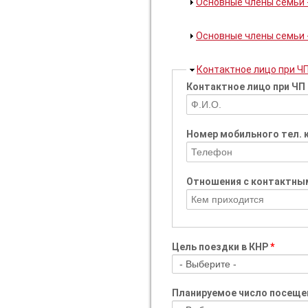
Показать
Основные члены семьи -
Показать
Основные члены семьи -
Скрыть
Контактное лицо при Ч
Контактное лицо при ЧП 
Номер мобильного тел. 
Отношения с контактным
Цель поездки в КНР
*
Планируемое число посещ