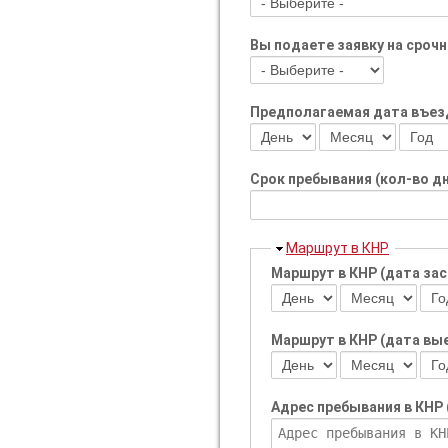
Вы подаете заявку на сроч
Предполагаемая дата въез
День
Месяц
Год
Срок пребывания (кол-во д
Скрыть
Маршрут в КНР
Маршрут в КНР (дата засе
День
Месяц
Год
Маршрут в КНР (дата выез
День
Месяц
Год
Адрес пребывания в КНР