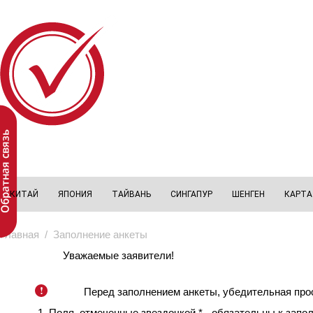
Перейти к основному содержанию
КИТАЙ
ЯПОНИЯ
ТАЙВАНЬ
СИНГАПУР
ШЕНГЕН
КАРТА
Главная
/ Заполнение анкеты
Уважаемые заявители!
Перед заполнением анкеты, убедительная прос
Поля, отмеченные звездочкой * - обязательны к запо