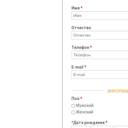
Имя
*
Отчество
Телефон
*
E-mail
*
ИНФОРМАЦ
Пол
*
Мужской
Женский
*Дата рождения
*
День
Месяц
Год